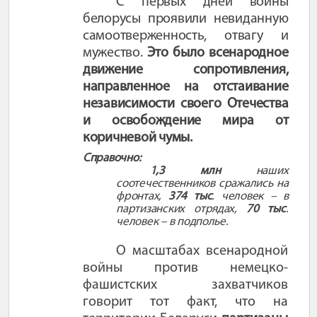
С первых дней войны
белорусы проявили невиданную
самоотверженность, отвагу и
мужество.
Это было всенародное
движение сопротивления,
направленное на отстаивание
независимости своего Отечества
и освобождение мира от
коричневой чумы.
Справочно:
1,3 млн
наших
соотечественников сражались на
фронтах,
374 тыс
. человек – в
партизанских отрядах,
70 тыс
.
человек – в подполье.
О масштабах всенародной
войны против немецко-
фашистских захватчиков
говорит тот факт, что на