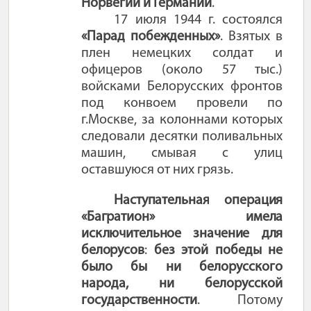
Норвегии и Германии
.
17 июля 1944 г. состоялся
«Парад побежденных»
. Взятых в
плен немецких солдат и
офицеров (около 57 тыс.)
войсками Белорусских фронтов
под конвоем провели по
г.Москве, за колоннами которых
следовали десятки поливальных
машин, смывая с улиц
оставшуюся от них грязь.
Наступательная
операция
«Багратион» имела
исключительное значение для
белорусо
в
:
без этой победы не
было бы ни белорусского
народа, ни белорусской
государственности
. Потому