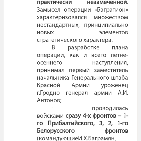
практически незамеченной
.
Замысел операции «Багратион»
характеризовался множеством
нестандартных, принципиально
новых элементов
стратегического характера.
В разработке плана
операции, как и всего летне-
осеннего наступления,
принимал первый заместитель
начальника Генерального штаба
Красной Армии уроженец
г.Гродно генерал армии А.И.
Антонов;
·
проводилась
войсками
сразу 4-х фронтов – 1-
го Прибалтийского, 3, 2, 1-го
Белорусского фронтов
(командующие
И.Х.Баграмян,