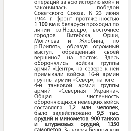
операций за всю историю войн и
закончилась победой
Советского Союза. К 23 июня
1944 г. фронт протяженностью
1 100 км
в Беларуси проходил по
линии оз.Нещедро, восточнее
городов Витебска, Орши,
Могилева и Жлобина, по
р.Припять, образуя огромный
выступ, обращенный своей
вершиной на восток. Здесь
оборонялись войска группы
армий «Центр», на севере к ней
примыкали войска 16-й армии
группы армий «Север», на юге –
4-й танковой армии группы
армий «Северная Украина».
Общая численность
обороняющихся немецких войск
составляла
1,2 млн человек
,
было задействовано
9,5 тыс.
орудий и минометов
,
900 танков
и штурмовых орудий
,
1350
самолетов
. За время Белоруской