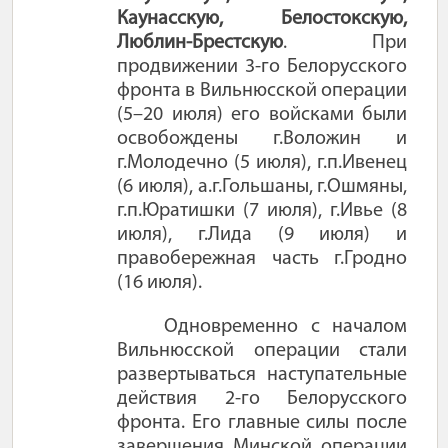
Каунасскую, Белостокскую,
Люблин-Брестскую
.
При
продвижении 3-го Белорусского
фронта в Вильнюсской операции
(5–20 июля) его войсками были
освобождены г.Воложин и
г.Молодечно (5 июля), г.п.Ивенец
(6 июля), а.г.Гольшаны, г.Ошмяны,
г.п.Юратишки (7 июля), г.Ивье (8
июля), г.Лида (9 июля) и
правобережная часть г.Гродно
(16 июля).
Одновременно с началом
Вильнюсской операции стали
развертываться наступательные
действия 2-го Белорусского
фронта. Его главные силы после
завершения Минской операции