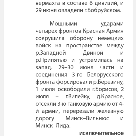
вермахта в составе 6 дивизий, и
29 июня овладели г.Бобруйском.
Мощными ударами
четырех фронтов Красная Армия
сокрушила оборону немецких
войск на пространстве между
р.Западной Двиной и
р.Припятью и устремилась на
запад. 29–30 июня части и
соединения 3-го Белорусского
фронта форсировали р.Березину,
1 июля освободили г.
Борисов, 2
июля – г.Вилейку, д.Красное,
отсекли 3-ю танковую армию от 4-
й арм
ии, перерезали железную
дорогу Минск–Вильнюс и
Минск–Лида.
·
исключительное