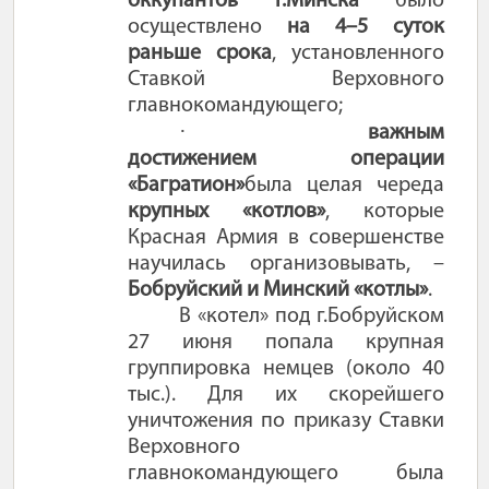
оккупантов г.Минска
было
осуществлено
на 4–5 суток
раньше срока
, установленного
Ставкой Верховного
главнокомандующего;
·
важным
достижением операции
«Багратион»
была целая череда
крупных «котлов»
, которые
Красная Армия в совершенстве
научилась организовывать, –
Бобруйский и Минский «котлы»
.
В «котел» под г.Бобруйском
27 июня попала крупная
группировка немцев (около 40
тыс.). Для их скорейшего
уничтожения по приказу Ставки
Верховного
главнокомандующего была