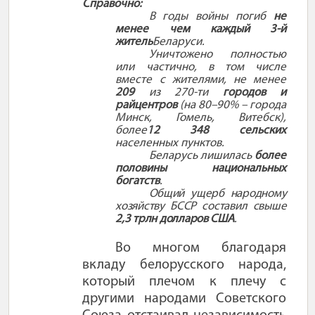
Справочно:
В годы войны погиб
не
менее чем каждый 3-й
житель
Беларуси.
Уничтожено полностью
или частично, в том числе
вместе с жителями, не менее
209
из 270-ти
городов и
райцентров
(на 80–90% – города
Минск, Гомель, Витебск),
более
12 348 сельских
населенных пунктов.
Беларусь лишилась
более
половины национальных
богатств
.
Общий ущерб народному
хозяйству БССР составил свыше
2,3 трлн долларов США
.
Во многом благодаря
вкладу белорусского народа,
который плечом к плечу с
другими народами Советского