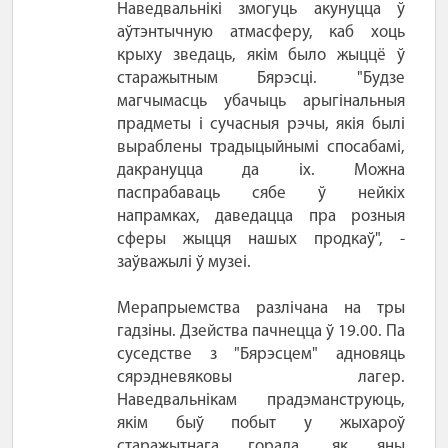
Наведвальнікі змогуць акунуцца ў
аўтэнтычную атмасферу, каб хоць
крыху зведаць, якім было жыццё ў
старажытным Бярэсці. "Будзе
магчымасць убачыць арыгінальныя
прадметы і сучасныя рэчы, якія былі
выраблены традыцыйнымі спосабамі,
дакрануцца да іх. Можна
паспрабаваць сябе ў нейкіх
напрамках, даведацца пра розныя
сферы жыцця нашых продкаў", -
заўважылі ў музеі.
Мерапрыемства разлічана на тры
гадзіны. Дзейства пачнецца ў 19.00. Па
суседстве з "Бярэсцем" адновяць
сярэдневяковы лагер.
Наведвальнікам прадэманструюць,
якім быў побыт у жыхароў
старажытнага горада, як яны