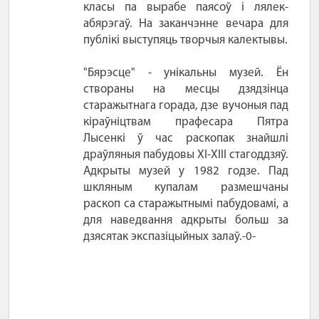
класы па вырабе паясоў і лялек-
абярэгаў. На заканчэнне вечара для
публікі выступяць творчыя калектывы.
"Бярэсце" - унікальны музей. Ён
створаны на месцы дзядзінца
старажытнага горада, дзе вучоныя пад
кіраўніцтвам прафесара Пятра
Лысенкі ў час раскопак знайшлі
драўляныя пабудовы XI-XIII стагоддзяў.
Адкрыты музей у 1982 годзе. Пад
шкляным купалам размешчаны
раскоп са старажытнымі пабудовамі, а
для наведвання адкрыты больш за
дзясятак экспазіцыйных залаў.-0-