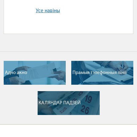
Усе навіны
Адно акно
Прамыя тэлефонныя лініі
КАЛЯНДАР ПАДЗЕЙ