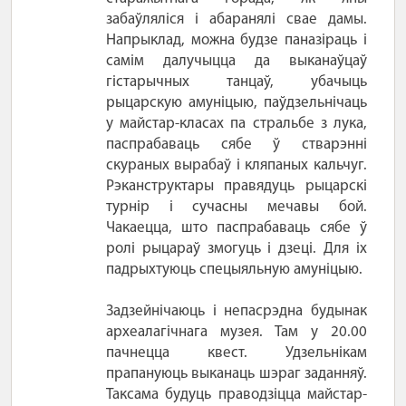
забаўляліся і абаранялі свае дамы.
Напрыклад, можна будзе паназіраць і
самім далучыцца да выканаўцаў
гістарычных танцаў, убачыць
рыцарскую амуніцыю, паўдзельнічаць
у майстар-класах па стральбе з лука,
паспрабаваць сябе ў стварэнні
скураных вырабаў і кляпаных кальчуг.
Рэканструктары правядуць рыцарскі
турнір і сучасны мечавы бой.
Чакаецца, што паспрабаваць сябе ў
ролі рыцараў змогуць і дзеці. Для іх
падрыхтуюць спецыяльную амуніцыю.
Задзейнічаюць і непасрэдна будынак
археалагічнага музея. Там у 20.00
пачнецца квест. Удзельнікам
прапануюць выканаць шэраг заданняў.
Таксама будуць праводзіцца майстар-