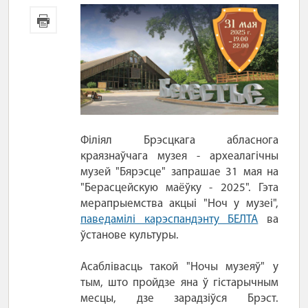
Філіял Брэсцкага абласнога
краязнаўчага музея - археалагічны
музей "Бярэсце" запрашае 31 мая на
"Берасцейскую маёўку - 2025". Гэта
мерапрыемства акцыі "Ноч у музеі",
паведамілі карэспандэнту БЕЛТА
ва
ўстанове культуры.
Асаблівасць такой "Ночы музеяў" у
тым, што пройдзе яна ў гістарычным
месцы, дзе зарадзіўся Брэст.