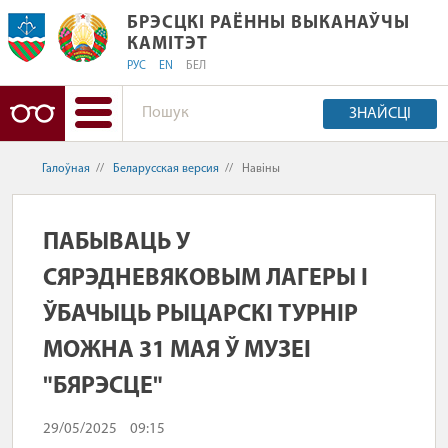
БРЭСЦКІ РАЁННЫ ВЫКАНАЎЧЫ КАМІ
БРЭСЦКІ РАЁННЫ ВЫКАНАЎЧЫ
КАМІТЭТ
РУС
EN
БЕЛ
ЗНАЙСЦІ
Галоўная
//
Беларусская версия
//
Навіны
ПАБЫВАЦЬ У
СЯРЭДНЕВЯКОВЫМ ЛАГЕРЫ І
ЎБАЧЫЦЬ РЫЦАРСКІ ТУРНІР
МОЖНА 31 МАЯ Ў МУЗЕІ
"БЯРЭСЦЕ"
29/05/2025
09:15