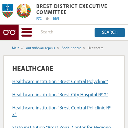
BREST DISTRICT EXECUTIVE COMMITT
BREST DISTRICT EXECUTIVE
COMMITTEE
РУС
EN
БЕЛ
SEARCH
Main
//
Английская версия
//
Social sphere
//
Healthcare
HEALTHCARE
Healthcare institution "Brest Central Polyclinic"
Healthcare institution "Brest City Hospital № 2"
Healthcare institution "Brest Central Policlinic №
3"
State institution "Brest Zonal Center for Hygiene