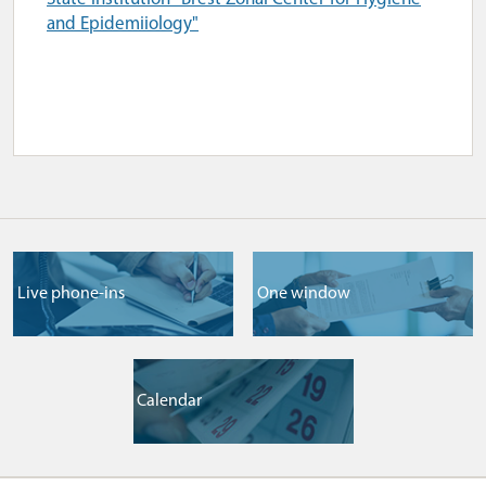
and Epidemiiology"
Live phone-ins
One window
Сalendar